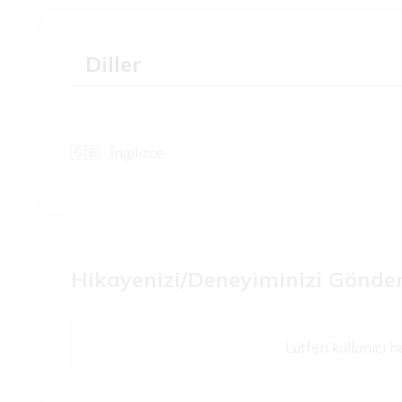
Diller
🇬🇧
İngilizce
Hikayenizi/Deneyiminizi Gönde
Lütfen kullanıcı h