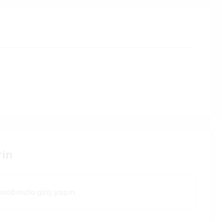
rin
esabınızla giriş yapın.